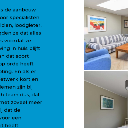
ls de aanbouw
or specialisten
cien, loodgieter,
den ze dat alles
s voordat ze
ing in huis blijft
an dat soort
op orde heeft,
ting. En als er
s netwerk kort en
lemen zijn bij
h team dus, dat
 met zoveel meer
ij dat de
voor een
it heeft