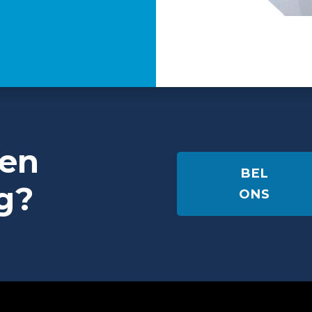
een
BEL
g?
ONS