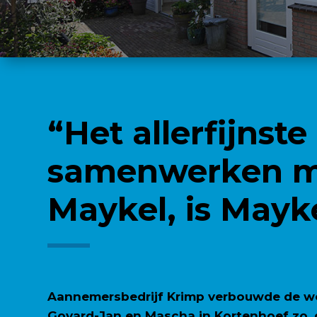
“Het allerfijnste
samenwerken 
Maykel, is Mayke
Aannemersbedrijf Krimp verbouwde de w
Govard-Jan en Mascha in Kortenhoef zo,