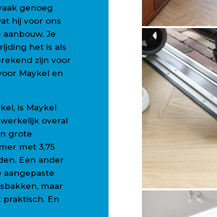
 vaak genoeg
t hij voor ons
e aanbouw. Je
ijding het is als
prekend zijn voor
 voor Maykel en
el, is Maykel
t werkelijk overal
n grote
amer met 3,75
rden. Een ander
de aangepaste
asbakken, maar
et praktisch. En