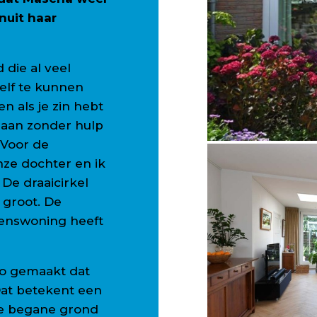
nuit haar
 die al veel
zelf te kunnen
en als je zin hebt
 gaan zonder hulp
 Voor de
ze dochter en ik
 De draaicirkel
 groot. De
enswoning heeft
zo gemaakt dat
at betekent een
e begane grond