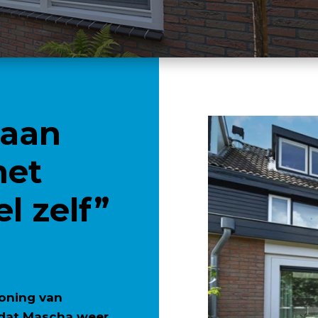
 aan
met
l zelf”
oning van
 dat Mascha weer